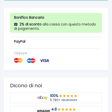
Bonifico Bancario
2% di sconto
alla cassa con questo metodo
di pagamento.
PayPal
Oppure
Dicono di noi
100%
5.780+ recensioni
4.8