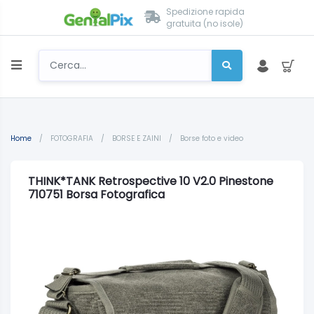
Spedizione rapida
gratuita (no isole)
Home
/
FOTOGRAFIA
/
BORSE E ZAINI
/
Borse foto e video
THINK*TANK Retrospective 10 V2.0 Pinestone
710751 Borsa Fotografica