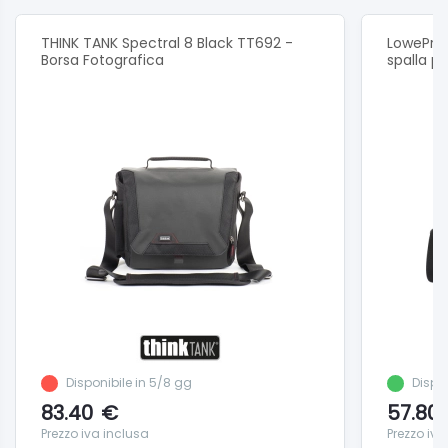
THINK TANK Spectral 8 Black TT692 -
LowePro 
Borsa Fotografica
spalla p
Disponibile in 5/8 gg
Dispo
83.40
€
57.80
Prezzo iva inclusa
Prezzo iva