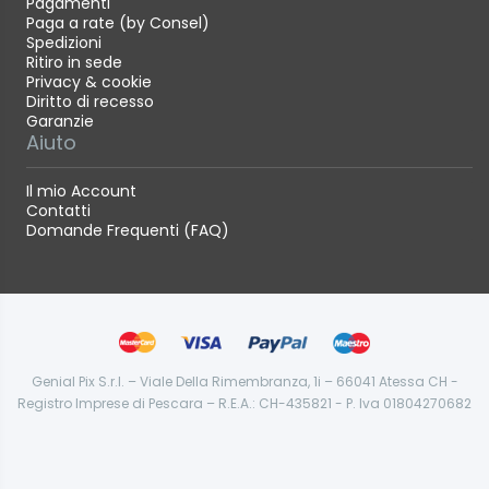
Pagamenti
Paga a rate (by Consel)
Spedizioni
Ritiro in sede
Privacy & cookie
Diritto di recesso
Garanzie
Aiuto
Il mio Account
Contatti
Domande Frequenti (FAQ)
Genial Pix S.r.l. – Viale Della Rimembranza, 1i – 66041 Atessa CH -
Registro Imprese di Pescara – R.E.A.: CH-435821 - P. Iva 01804270682