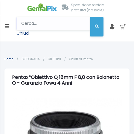
Spedizione rapida
gratuita (no isole)
Chiudi
Home
/
FOTOGRAFIA
/
OBIETTIVI
/
Obiettivi Pentax
Pentax*Obiettivo Q 18mm F 8,0 con Baionetta
Q - Garanzia Fowa 4 Anni