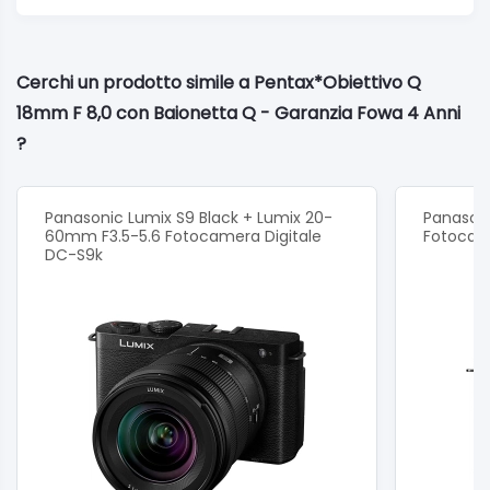
Cerchi un prodotto simile a Pentax*Obiettivo Q
18mm F 8,0 con Baionetta Q - Garanzia Fowa 4 Anni
?
Panasonic Lumix S9 Black + Lumix 20-
Panasoni
60mm F3.5-5.6 Fotocamera Digitale
Fotocam
DC-S9k