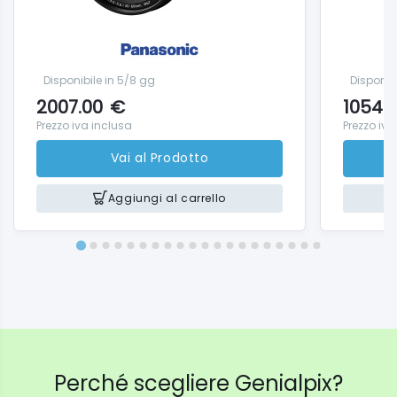
Disponibile in 5/8 gg
Disponib
2007.00
€
1054.
Prezzo iva inclusa
Prezzo iva
Vai al Prodotto
Aggiungi al carrello
Perché scegliere Genialpix?