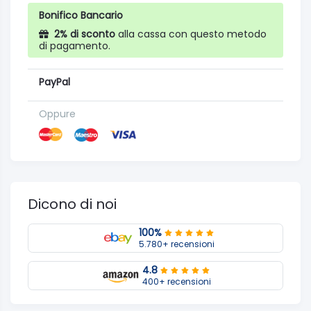
Bonifico Bancario
2% di sconto
alla cassa con questo metodo
di pagamento.
PayPal
Oppure
Dicono di noi
100%
5.780+ recensioni
4.8
400+ recensioni