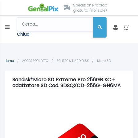
Spedizione rapida
gratuita (no isole)
Chiudi
Home
/
ACCESSORI FOTO
/
SCHEDE & HARD DISK
/
Micro SD
Sandisk*Micro SD Extreme Pro 256GB XC +
adattatore SD Cod. SDSQXCD-256G-GN6MA