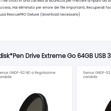
i i file critici in una cartella di sicurezza per metterli al riparo da
cess, Hai eliminato per errore dei file importanti, Recuperali fac
clusa RescuePRO Deluxe (download necessario)
ndisk*Pen Drive Extreme Go 64GB USB
enus GNDF-62 ND a Regolazione
Genus GNDF-52 
ariabile
variabile