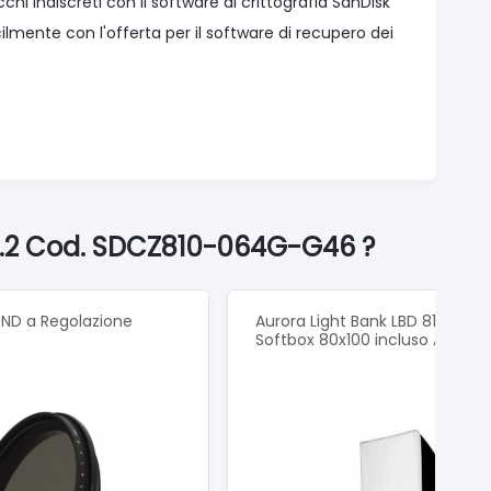
 occhi indiscreti con il software di crittografia SanDisk
ilmente con l'offerta per il software di recupero dei
 3.2 Cod. SDCZ810-064G-G46 ?
ND a Regolazione
Aurora Light Bank LBD 810 Silver
Softbox 80x100 incluso Anello