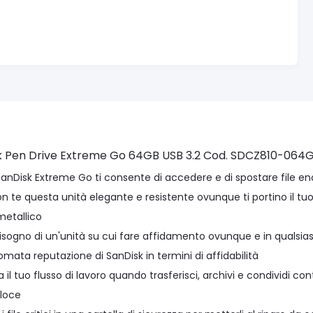
k Pen Drive Extreme Go 64GB USB 3.2 Cod. SDCZ810-06
SanDisk Extreme Go ti consente di accedere e di spostare file eno
n te questa unità elegante e resistente ovunque ti portino il tuo
metallico
bisogno di un'unità su cui fare affidamento ovunque e in qualsi
nomata reputazione di SanDisk in termini di affidabilità
 il tuo flusso di lavoro quando trasferisci, archivi e condividi co
loce