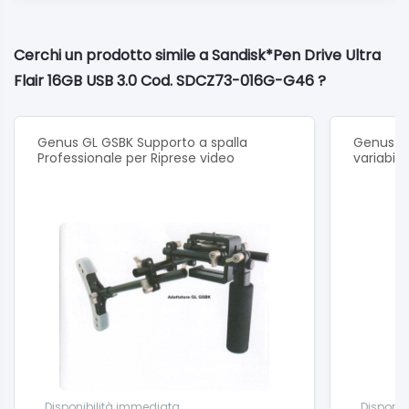
Cerchi un prodotto simile a Sandisk*Pen Drive Ultra
Flair 16GB USB 3.0 Cod. SDCZ73-016G-G46 ?
Genus GL GSBK Supporto a spalla
Genus G
Professionale per Riprese video
variabile
Disponibilità immediata
Disponib