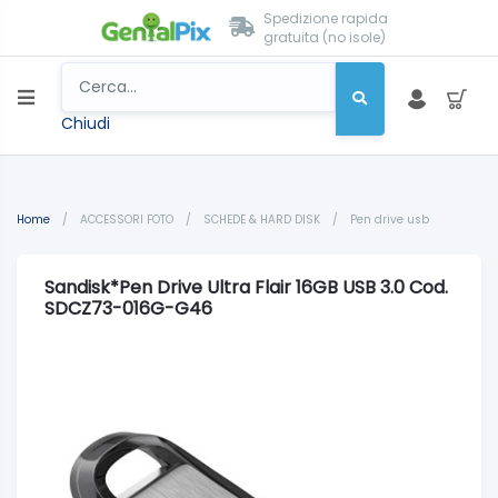
Spedizione rapida
gratuita (no isole)
Chiudi
Home
/
ACCESSORI FOTO
/
SCHEDE & HARD DISK
/
Pen drive usb
Sandisk*Pen Drive Ultra Flair 16GB USB 3.0 Cod.
SDCZ73-016G-G46