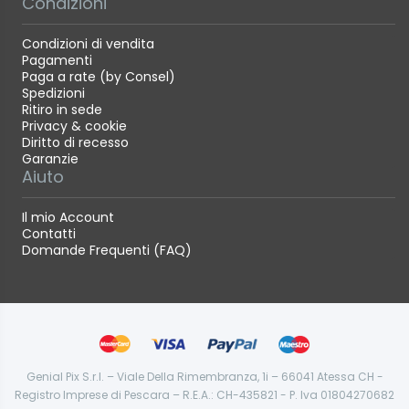
Condizioni
Condizioni di vendita
Pagamenti
Paga a rate (by Consel)
Spedizioni
Ritiro in sede
Privacy & cookie
Diritto di recesso
Garanzie
Aiuto
Il mio Account
Contatti
Domande Frequenti (FAQ)
Genial Pix S.r.l. – Viale Della Rimembranza, 1i – 66041 Atessa CH -
Registro Imprese di Pescara – R.E.A.: CH-435821 - P. Iva 01804270682