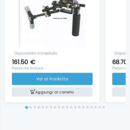
Disponibilità immediata
Disponib
161.50
€
68.70
Prezzo iva inclusa
Prezzo iva
Vai al Prodotto
Aggiungi al carrello