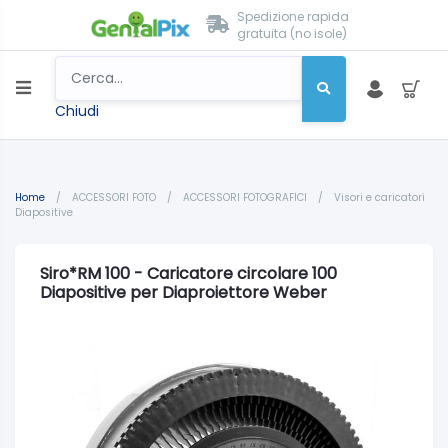
Spedizione rapida
gratuita (no isole)
Chiudi
Home
/
ACCESSORI FOTO
/
ACCESSORI FOTOGRAFICI
/
Visori e caricatori
Diapositive
Siro*RM 100 - Caricatore circolare 100
Diapositive per Diaproiettore Weber